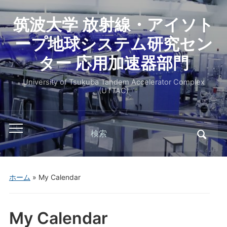
筑波大学 放射線・アイソト
ープ地球システム研究セン
ター 応用加速器部門
University of Tsukuba Tandem Accelerator Complex
(UTTAC)
ホーム
»
My Calendar
My Calendar