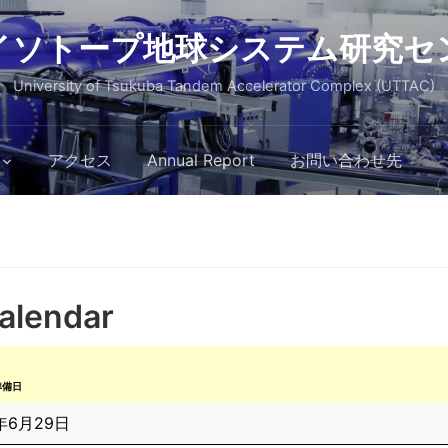
イソトープ地球システム研究セ
University of Tsukuba Tandem Accelerator Complex (UTTAC)
アクセス
Annual Report
お問い合わせ先
alendar
準備日
年6月29日