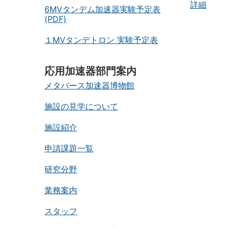
詳細
6MVタンデム加速器実験予定表
(PDF)
１MVタンデトロン 実験予定表
応用加速器部門案内
メタバース加速器博物館
施設の見学について
施設紹介
申請課題一覧
研究分野
業務案内
スタッフ