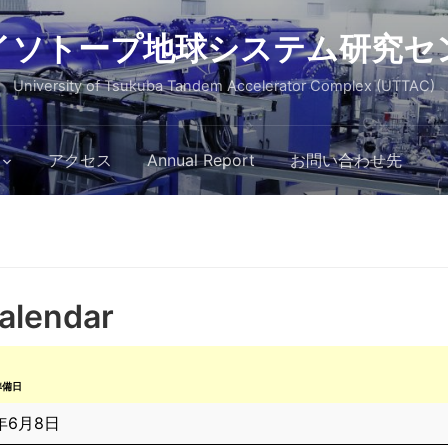
イソトープ地球システム研究セ
University of Tsukuba Tandem Accelerator Complex (UTTAC)
アクセス
Annual Report
お問い合わせ先
alendar
準備日
年6月8日