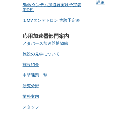
詳細
6MVタンデム加速器実験予定表
(PDF)
１MVタンデトロン 実験予定表
応用加速器部門案内
メタバース加速器博物館
施設の見学について
施設紹介
申請課題一覧
研究分野
業務案内
スタッフ