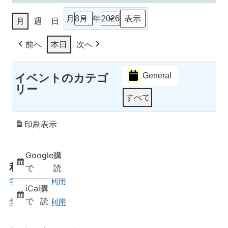
月
年
月
週
日
前へ
本日
次へ
General
イベントのカテゴ
リー
すべて
印刷
表示
Google
購
利用案内
で
読
学外の方の利用
iCal
購
で
読
学内の方の利用