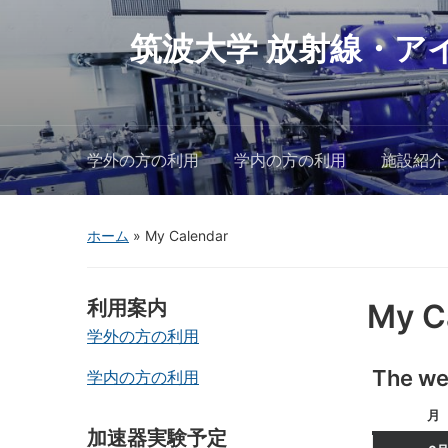
筑波大学 放射線・ア
学外の方の利用
学内の方の利用
施設紹介
ホーム
»
My Calendar
利用案内
My C
学外の方の利用
The we
学内の方の利用
月
加速器実験予定