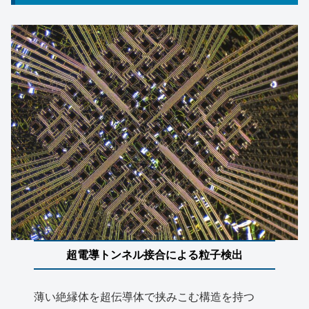
超電導トンネル接合による粒子検出
薄い絶縁体を超伝導体で挟みこむ構造を持つ